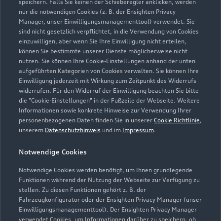
speichern. Falls Sie keinen der Schieberegler anklicken, werden
nur die notwendigen Cookies (z. B. der Ensighten Privacy
Manager, unser Einwilligungsmanagementtool) verwendet. Sie
sind nicht gesetzlich verpflichtet, in die Verwendung von Cookies
Öffnungszeiten
einzuwilligen, aber wenn Sie Ihre Einwilligung nicht erteilen,
können Sie bestimmte unserer Dienste möglicherweise nicht
nutzen. Sie können Ihre Cookie-Einstellungen anhand der unten
aufgeführten Kategorien von Cookies verwalten. Sie können Ihre
Verkauf
Einwilligung jederzeit mit Wirkung zum Zeitpunkt des Widerrufs
Geschlossen
,
öffnet am
Montag 08:00
widerrufen. Für den Widerruf der Einwilligung beachten Sie bitte
die "Cookie-Einstellungen" in der Fußzeile der Webseite. Weitere
Informationen sowie konkrete Hinweise zur Verwendung Ihrer
Service
personenbezogenen Daten finden Sie in unserer
Cookie Richtlinie
,
Geschlossen
,
öffnet am
Montag 07:00
unserem
Datenschutzhinweis
und im
Impressum
.
Notwendige Cookies
Teile- & Zubehörverkauf
Geschlossen
,
öffnet am
Montag 07:30
Notwendige Cookies werden benötigt, um Ihnen grundlegende
Funktionen während der Nutzung der Webseite zur Verfügung zu
stellen. Zu diesen Funktionen gehört z. B. der
Fahrzeugkonfigurator oder der Ensighten Privacy Manager (unser
Einwilligungsmanagementtool). Der Ensighten Privacy Manager
Zurück nach oben
verwendet Cookies, um Informationen darüber zu speichern, ob