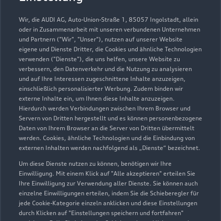
Wir, die AUDI AG, Auto-Union-Straße 1, 85057 Ingolstadt, allein
oder in Zusammenarbeit mit unseren verbundenen Unternehmen
und Partnern ("Wir", "Unser"), nutzen auf unserer Website
eigene und Dienste Dritter, die Cookies und ähnliche Technologien
verwenden ("Dienste"), die uns helfen, unsere Website zu
verbessern, den Datenverkehr und die Nutzung zu analysieren
und auf Ihre Interessen zugeschnittene Inhalte anzuzeigen,
einschließlich personalisierter Werbung. Zudem binden wir
externe Inhalte ein, um Ihnen diese Inhalte anzuzeigen.
Hierdurch werden Verbindungen zwischen Ihrem Browser und
Servern von Dritten hergestellt und es können personenbezogene
Würzburger Straße 15
Daten von Ihrem Browser an die Server von Dritten übermittelt
werden. Cookies, ähnliche Technologien und die Einbindung von
97688 Bad Kissingen
externen Inhalten werden nachfolgend als „Dienste“ bezeichnet.
0971 6991990
Um diese Dienste nutzen zu können, benötigen wir Ihre
Einwilligung. Mit einem Klick auf "Alle akzeptieren" erteilen Sie
Ihre Einwilligung zur Verwendung aller Dienste. Sie können auch
info-badkissingen@gelderundsorg.de
einzelne Einwilligungen erteilen, indem Sie die Schieberegler für
jede Cookie-Kategorie einzeln anklicken und diese Einstellungen
Kontaktdaten herunterladen
durch Klicken auf "Einstellungen speichern und fortfahren"