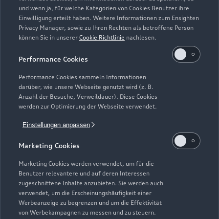
und wenn ja, für welche Kategorien von Cookies Benutzer ihre
Einwilligung erteilt haben. Weitere Informationen zum Ensighten
Modelle
Privacy Manager, sowie zu Ihren Rechten als betroffene Person
können Sie in unserer
Cookie Richtlinie
nachlesen.
Kaufen & leasen
Alle Modelle
Performance Cookies
Modelle vergleichen
Service & Zubehör
Performance Cookies sammeln Informationen
Neuwagensuche
darüber, wie unsere Webseite genutzt wird (z. B.
Elektromodelle
Anzahl der Besuche, Verweildauer). Diese Cookies
Gebrauchtwagensuche
Support
werden zur Optimierung der Webseite verwendet.
Saisonale Angebote
Plug-in-Hybride
Gebrauchtwagen
Einstellungen anpassen
Audi Services
Über Audi
Kundenservice
Finanzierung
Marketing Cookies
Garantie
Händlersuche
Aktionen & Angebote
Unternehmen
Marketing Cookies werden verwendet, um für die
Audi digital services
Benutzer relevantere und auf deren Interessen
Audi Code
Geschäftskunden
Karriere
zugeschnittene Inhalte anzubieten. Sie werden auch
myAudi
verwendet, um die Erscheinungshäufigkeit einer
Häufige Fragen (FAQ)
Investor Relations
Werbeanzeige zu begrenzen und um die Effektivität
© 2026 AUDI AG. Alle Rechte vorbehalten
von Werbekampagnen zu messen und zu steuern.
Audi Online Beratung